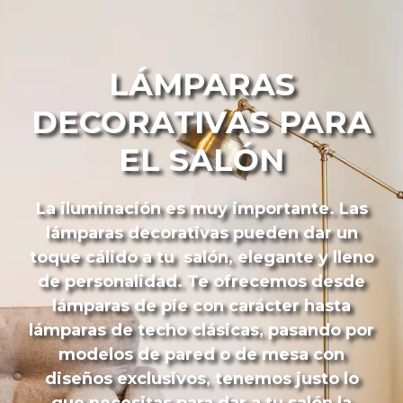
LÁMPARAS
DECORATIVAS PARA
EL SALÓN
La iluminación es muy importante. Las
lámparas decorativas pueden dar un
toque cálido a tu salón, elegante y lleno
de personalidad. Te ofrecemos desde
lámparas de pie con carácter hasta
lámparas de techo clásicas, pasando por
modelos de pared o de mesa con
diseños exclusivos, tenemos justo lo
que necesitas para dar a tu salón la