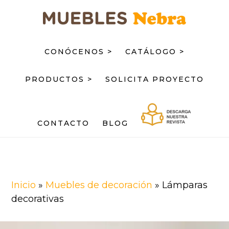
Saltar
Saltar
al
al
contenido
pie
principal
de
CONÓCENOS >
CATÁLOGO >
página
PRODUCTOS >
SOLICITA PROYECTO
CONTACTO
BLOG
Inicio
»
Muebles de decoración
»
Lámparas
decorativas