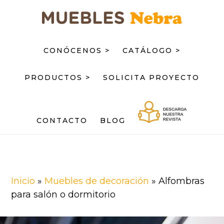
Saltar
Saltar
al
al
contenido
pie
principal
de
CONÓCENOS >
CATÁLOGO >
página
PRODUCTOS >
SOLICITA PROYECTO
CONTACTO
BLOG
Inicio
»
Muebles de decoración
»
Alfombras
para salón o dormitorio