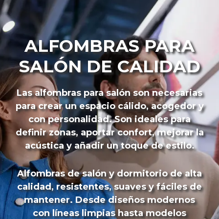
ALFOMBRAS PARA
SALÓN DE CALIDAD
Las alfombras para salón son necesarias
para crear un espacio cálido, acogedor y
con personalidad. Son ideales para
definir zonas, aportar confort, mejorar la
acústica y añadir un toque de estilo.
Alfombras de salón y dormitorio de alta
calidad, resistentes, suaves y fáciles de
mantener. Desde diseños modernos
con líneas limpias hasta modelos