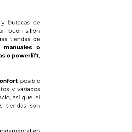
y butacas de
un buen sillón
ras tiendas de
ax manuales o
as o powerlift
,
onfort
posible
tos y variados
io, así que, el
as tiendas son
undamental en