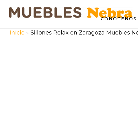
Saltar
Saltar
al
al
CONÓCENOS 
contenido
pie
principal
de
Inicio
»
Sillones Relax en Zaragoza Muebles N
página