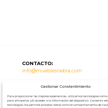
Footer
CONTACTO:
info@mueblesnebra.com
Muebles de decoración
Gestionar Constentimiento
Mesitas de noche
Para proporcionar las mejores experiencias, utilizamos tecnologías como 
Marcas de muebles
para almacenar y/o acceder a la información del dispositivo. Consentir es
tecnologías nos permite procesar datos como el comportamiento de nav