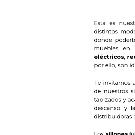
Esta es nues
distintos mod
donde poderte
muebles en 
eléctricos, r
por ello, son 
Te invitamos a
de nuestros s
tapizados y ac
descanso y la
distribuidoras
Los
sillones j