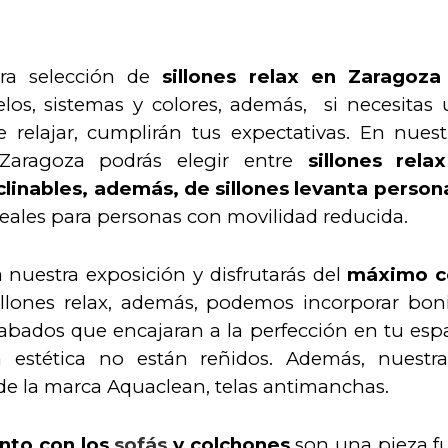
tra selección de
sillones relax en Zaragoza
elos, sistemas y colores, además, si necesitas 
 relajar, cumplirán tus expectativas. En nuest
Zaragoza podrás elegir entre
sillones rel
eclinables, además, de sillones levanta person
ideales para personas con movilidad reducida.
 nuestra exposición y disfrutarás del
máximo c
illones relax, además, podemos incorporar boni
abados que encajaran a la perfección en tu espac
 estética no están reñidos. Además, nuestr
 de la marca Aquaclean, telas antimanchas.
unto con los
sofás
y colchones
son una pieza f