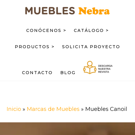
Saltar
Saltar
al
al
contenido
pie
principal
de
CONÓCENOS >
CATÁLOGO >
página
PRODUCTOS >
SOLICITA PROYECTO
CONTACTO
BLOG
Inicio
»
Marcas de Muebles
»
Muebles Canoil