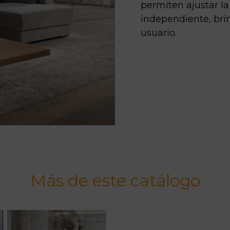
permiten ajustar l
independiente, bri
usuario.
Más de este catálogo