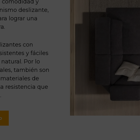
n comodidad y
nismo deslizante,
ara lograr una
a.
lizantes con
istentes y fáciles
natural. Por lo
nales, también son
 materiales de
ta resistencia que
.
o