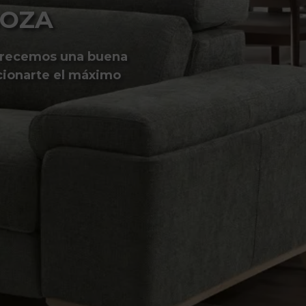
GOZA
ofrecemos una buena
cionarte el máximo