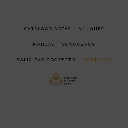
Saltar
Saltar
al
al
contenido
pie
principal
de
CATÁLOGO SOFÁS
SILLONES
página
MARCAS
CONÓCENOS
SOLICITAR PROYECTO
CONTACTO